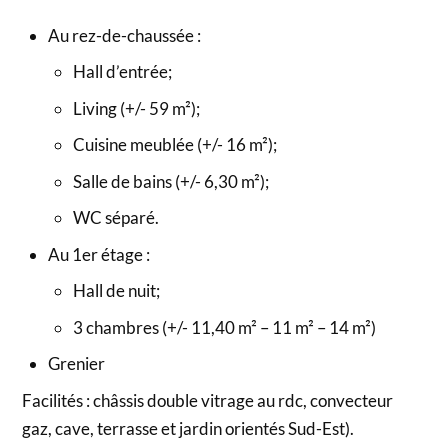
Au rez-de-chaussée :
Hall d’entrée;
Living (+/- 59 m²);
Cuisine meublée (+/- 16 m²);
Salle de bains (+/- 6,30 m²);
WC séparé.
Au 1er étage :
Hall de nuit;
3 chambres (+/- 11,40 m² – 11 m² – 14 m²)
Grenier
Facilités : châssis double vitrage au rdc, convecteur
gaz, cave, terrasse et jardin orientés Sud-Est).