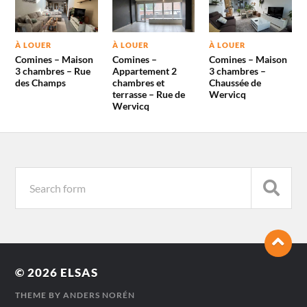
À LOUER
À LOUER
À LOUER
Comines – Maison
Comines –
Comines – Maison
3 chambres – Rue
Appartement 2
3 chambres –
des Champs
chambres et
Chaussée de
terrasse – Rue de
Wervicq
Wervicq
© 2026
ELSAS
THEME BY
ANDERS NORÉN