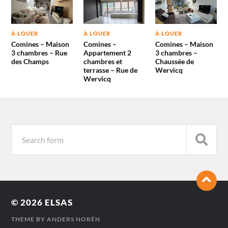
À LOUER
À LOUER
À LOUER
Comines – Maison
Comines –
Comines – Maison
3 chambres – Rue
Appartement 2
3 chambres –
des Champs
chambres et
Chaussée de
terrasse – Rue de
Wervicq
Wervicq
© 2026
ELSAS
THEME BY
ANDERS NORÉN