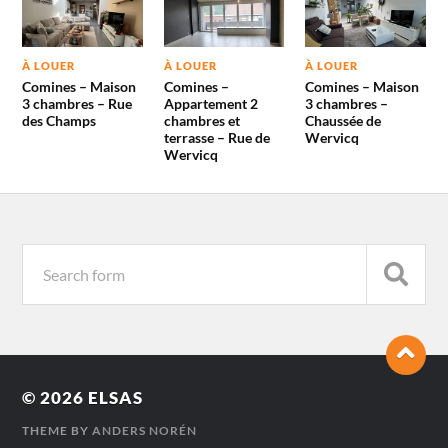
À LOUER
À LOUER
À LOUER
Comines – Maison
Comines –
Comines – Maison
3 chambres – Rue
Appartement 2
3 chambres –
des Champs
chambres et
Chaussée de
terrasse – Rue de
Wervicq
Wervicq
© 2026
ELSAS
THEME BY
ANDERS NORÉN