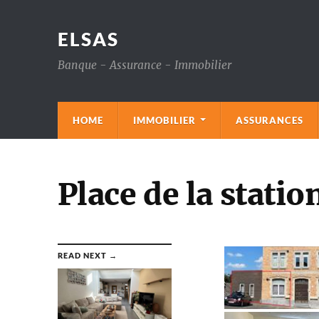
ELSAS
Banque - Assurance - Immobilier
HOME
IMMOBILIER
ASSURANCES
Place de la statio
READ NEXT →