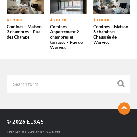
À LOUER
À LOUER
À LOUER
Comines – Maison
Comines –
Comines – Maison
3 chambres – Rue
Appartement 2
3 chambres –
des Champs
chambres et
Chaussée de
terrasse – Rue de
Wervicq
Wervicq
© 2026
ELSAS
THEME BY
ANDERS NORÉN