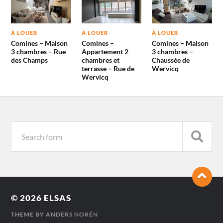
À LOUER
À LOUER
À LOUER
Comines – Maison
Comines –
Comines – Maison
3 chambres – Rue
Appartement 2
3 chambres –
des Champs
chambres et
Chaussée de
terrasse – Rue de
Wervicq
Wervicq
© 2026
ELSAS
THEME BY
ANDERS NORÉN