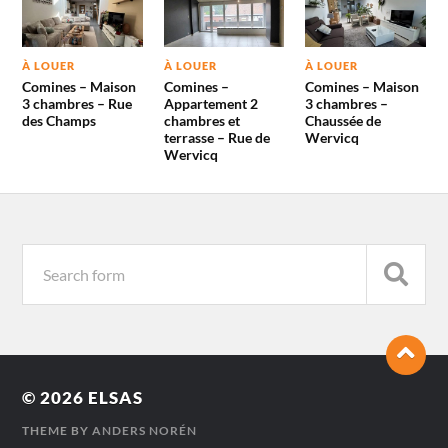
À LOUER
À LOUER
À LOUER
Comines – Maison
Comines –
Comines – Maison
3 chambres – Rue
Appartement 2
3 chambres –
des Champs
chambres et
Chaussée de
terrasse – Rue de
Wervicq
Wervicq
© 2026
ELSAS
THEME BY
ANDERS NORÉN