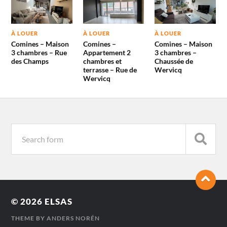
À LOUER
À LOUER
À LOUER
Comines – Maison
Comines –
Comines – Maison
3 chambres – Rue
Appartement 2
3 chambres –
des Champs
chambres et
Chaussée de
terrasse – Rue de
Wervicq
Wervicq
© 2026
ELSAS
THEME BY
ANDERS NORÉN